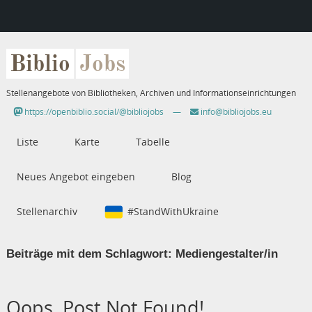
Biblio
Jobs
Stellenangebote von Bibliotheken, Archiven und Informationseinrichtungen
https://openbiblio.social/@bibliojobs
—
info@bibliojobs.eu
Liste
Karte
Tabelle
Neues Angebot eingeben
Blog
Stellenarchiv
#StandWithUkraine
Beiträge mit dem Schlagwort:
Mediengestalter/in
Oops, Post Not Found!