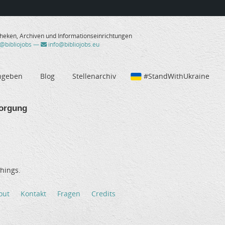
theken, Archiven und Informationseinrichtungen
/@bibliojobs
—
info@bibliojobs.eu
ngeben
Blog
Stellenarchiv
#StandWithUkraine
orgung
hings.
out
Kontakt
Fragen
Credits