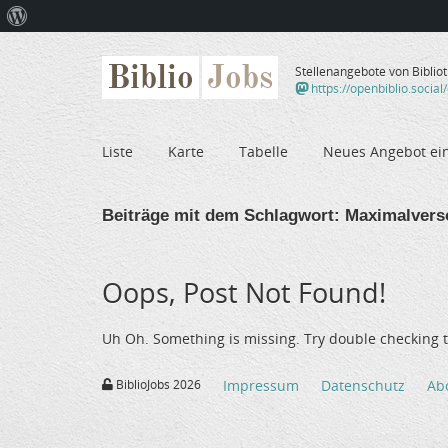
Über
WordPress
Biblio
Jobs
Stellenangebote von Biblio
https://openbiblio.social
Liste
Karte
Tabelle
Neues Angebot ei
Beiträge mit dem Schlagwort:
Maximalvers
Oops, Post Not Found!
Uh Oh. Something is missing. Try double checking t
BiblioJobs 2026
Impressum
Datenschutz
Ab