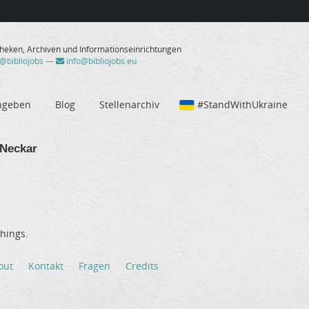
theken, Archiven und Informationseinrichtungen
/@bibliojobs
—
info@bibliojobs.eu
ngeben
Blog
Stellenarchiv
#StandWithUkraine
Neckar
hings.
out
Kontakt
Fragen
Credits