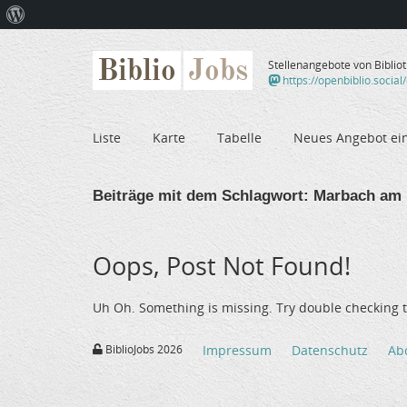
Über
WordPress
Biblio
Jobs
Stellenangebote von Biblio
https://openbiblio.social
Liste
Karte
Tabelle
Neues Angebot ei
Beiträge mit dem Schlagwort:
Marbach am 
Oops, Post Not Found!
Uh Oh. Something is missing. Try double checking t
BiblioJobs 2026
Impressum
Datenschutz
Ab