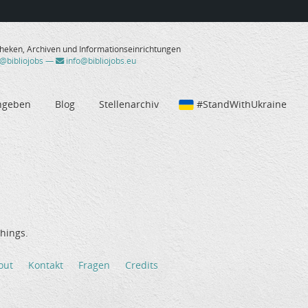
theken, Archiven und Informationseinrichtungen
/@bibliojobs
—
info@bibliojobs.eu
ngeben
Blog
Stellenarchiv
#StandWithUkraine
hings.
out
Kontakt
Fragen
Credits