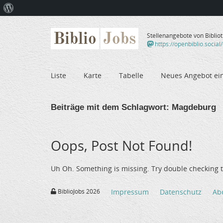
Über
WordPress
Biblio
Jobs
Stellenangebote von Biblio
https://openbiblio.social
Liste
Karte
Tabelle
Neues Angebot ei
Beiträge mit dem Schlagwort:
Magdeburg
Oops, Post Not Found!
Uh Oh. Something is missing. Try double checking t
BiblioJobs 2026
Impressum
Datenschutz
Ab