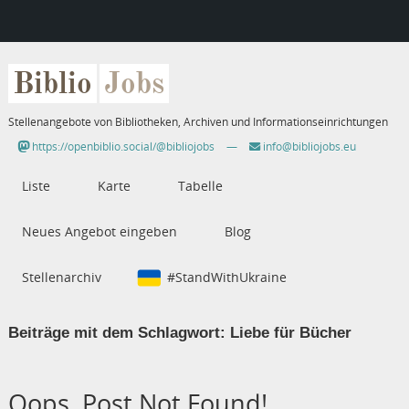
Biblio
Jobs
Stellenangebote von Bibliotheken, Archiven und Informationseinrichtungen
https://openbiblio.social/@bibliojobs
—
info@bibliojobs.eu
Liste
Karte
Tabelle
Neues Angebot eingeben
Blog
Stellenarchiv
#StandWithUkraine
Beiträge mit dem Schlagwort:
Liebe für Bücher
Oops, Post Not Found!