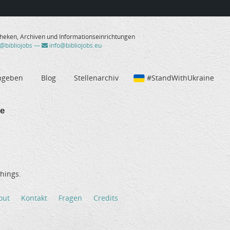
theken, Archiven und Informationseinrichtungen
/@bibliojobs
—
info@bibliojobs.eu
ngeben
Blog
Stellenarchiv
#StandWithUkraine
e
hings.
out
Kontakt
Fragen
Credits