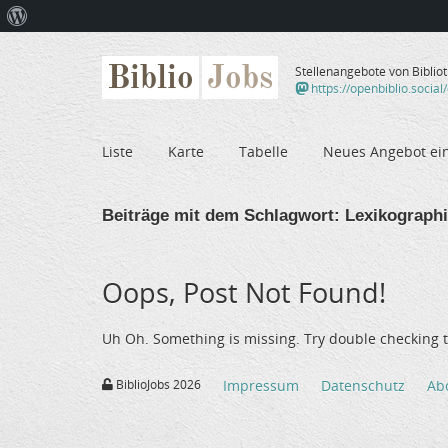
Über
WordPress
Biblio
Jobs
Stellenangebote von Biblio
https://openbiblio.social
Liste
Karte
Tabelle
Neues Angebot ei
Beiträge mit dem Schlagwort:
Lexikographi
Oops, Post Not Found!
Uh Oh. Something is missing. Try double checking t
BiblioJobs 2026
Impressum
Datenschutz
Ab