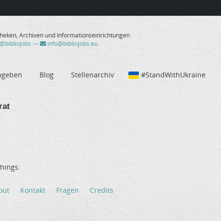
theken, Archiven und Informationseinrichtungen
/@bibliojobs
—
info@bibliojobs.eu
ngeben
Blog
Stellenarchiv
#StandWithUkraine
rat
hings.
out
Kontakt
Fragen
Credits