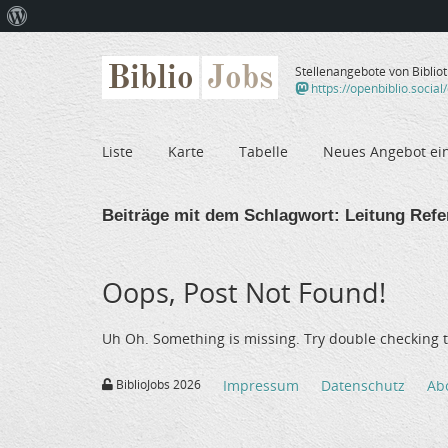
Über
WordPress
Biblio
Jobs
Stellenangebote von Biblio
https://openbiblio.social
Liste
Karte
Tabelle
Neues Angebot ei
Beiträge mit dem Schlagwort:
Leitung Refe
Oops, Post Not Found!
Uh Oh. Something is missing. Try double checking t
BiblioJobs 2026
Impressum
Datenschutz
Ab