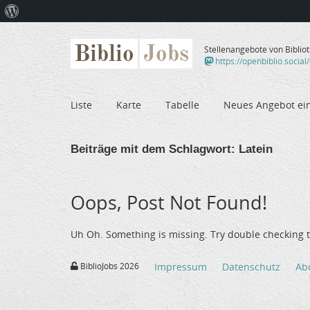
Über
WordPress
Biblio
Jobs
Stellenangebote von Biblio
https://openbiblio.social
Liste
Karte
Tabelle
Neues Angebot ei
Beiträge mit dem Schlagwort:
Latein
Oops, Post Not Found!
Uh Oh. Something is missing. Try double checking t
BiblioJobs 2026
Impressum
Datenschutz
Ab