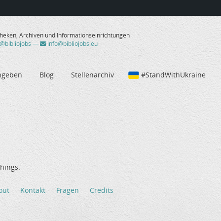
theken, Archiven und Informationseinrichtungen
/@bibliojobs
—
info@bibliojobs.eu
ngeben
Blog
Stellenarchiv
#StandWithUkraine
hings.
out
Kontakt
Fragen
Credits