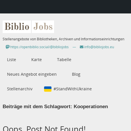
Biblio
Jobs
Stellenangebote von Bibliotheken, Archiven und Informationseinrichtungen
https://openbiblio.social/@bibliojobs
—
info@bibliojobs.eu
Liste
Karte
Tabelle
Neues Angebot eingeben
Blog
Stellenarchiv
#StandWithUkraine
Beiträge mit dem Schlagwort:
Kooperationen
Oops, Post Not Found!