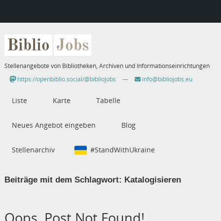
Biblio
Jobs
Stellenangebote von Bibliotheken, Archiven und Informationseinrichtungen
https://openbiblio.social/@bibliojobs
—
info@bibliojobs.eu
Liste
Karte
Tabelle
Neues Angebot eingeben
Blog
Stellenarchiv
#StandWithUkraine
Beiträge mit dem Schlagwort:
Katalogisieren
Oops, Post Not Found!