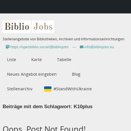
Biblio
Jobs
Stellenangebote von Bibliotheken, Archiven und Informationseinrichtungen
https://openbiblio.social/@bibliojobs
—
info@bibliojobs.eu
Liste
Karte
Tabelle
Neues Angebot eingeben
Blog
Stellenarchiv
#StandWithUkraine
Beiträge mit dem Schlagwort:
K10plus
Oops, Post Not Found!