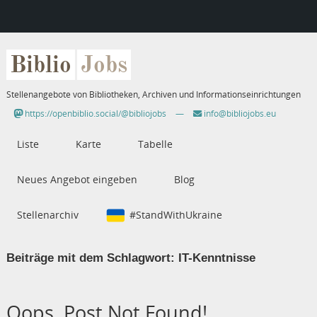
Biblio
Jobs
Stellenangebote von Bibliotheken, Archiven und Informationseinrichtungen
https://openbiblio.social/@bibliojobs
—
info@bibliojobs.eu
Liste
Karte
Tabelle
Neues Angebot eingeben
Blog
Stellenarchiv
#StandWithUkraine
Beiträge mit dem Schlagwort:
IT-Kenntnisse
Oops, Post Not Found!