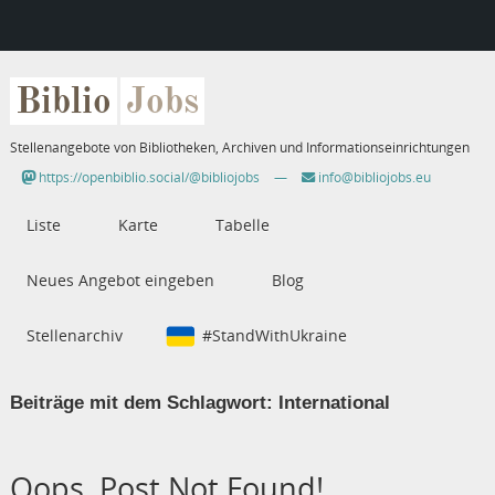
Biblio
Jobs
Stellenangebote von Bibliotheken, Archiven und Informationseinrichtungen
https://openbiblio.social/@bibliojobs
—
info@bibliojobs.eu
Liste
Karte
Tabelle
Neues Angebot eingeben
Blog
Stellenarchiv
#StandWithUkraine
Beiträge mit dem Schlagwort:
International
Oops, Post Not Found!