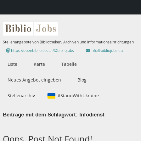
Biblio
Jobs
Stellenangebote von Bibliotheken, Archiven und Informationseinrichtungen
https://openbiblio.social/@bibliojobs
—
info@bibliojobs.eu
Liste
Karte
Tabelle
Neues Angebot eingeben
Blog
Stellenarchiv
#StandWithUkraine
Beiträge mit dem Schlagwort:
Infodienst
Oops, Post Not Found!