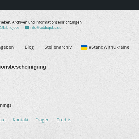
theken, Archiven und Informationseinrichtungen
/@bibliojobs
—
info@bibliojobs.eu
ngeben
Blog
Stellenarchiv
#StandWithUkraine
ionsbescheinigung
hings.
out
Kontakt
Fragen
Credits