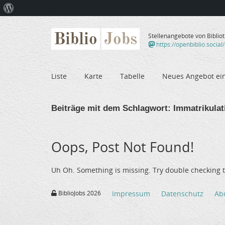
Über
WordPress
Biblio
Jobs
Stellenangebote von Biblio
https://openbiblio.social
Liste
Karte
Tabelle
Neues Angebot ei
Beiträge mit dem Schlagwort:
Immatrikulat
Oops, Post Not Found!
Uh Oh. Something is missing. Try double checking t
BiblioJobs 2026
Impressum
Datenschutz
Ab