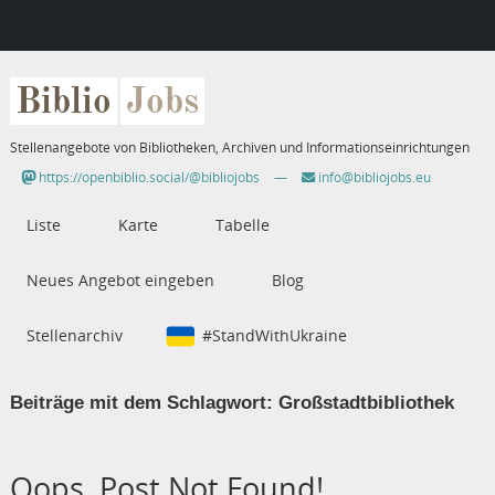
Biblio
Jobs
Stellenangebote von Bibliotheken, Archiven und Informationseinrichtungen
https://openbiblio.social/@bibliojobs
—
info@bibliojobs.eu
Liste
Karte
Tabelle
Neues Angebot eingeben
Blog
Stellenarchiv
#StandWithUkraine
Beiträge mit dem Schlagwort:
Großstadtbibliothek
Oops, Post Not Found!