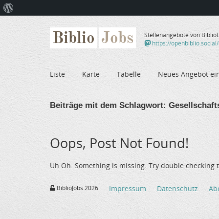
Über
WordPress
Biblio
Jobs
Stellenangebote von Biblio
https://openbiblio.social
Liste
Karte
Tabelle
Neues Angebot ei
Beiträge mit dem Schlagwort:
Gesellschaft
Oops, Post Not Found!
Uh Oh. Something is missing. Try double checking t
BiblioJobs 2026
Impressum
Datenschutz
Ab