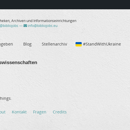
theken, Archiven und Informationseinrichtungen
/@bibliojobs
—
info@bibliojobs.eu
ngeben
Blog
Stellenarchiv
#StandWithUkraine
swissenschaften
hings.
out
Kontakt
Fragen
Credits