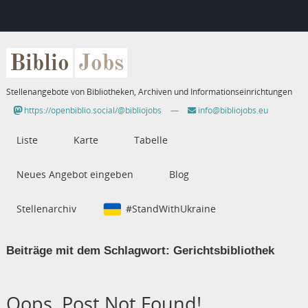
Biblio
Jobs
Stellenangebote von Bibliotheken, Archiven und Informationseinrichtungen
https://openbiblio.social/@bibliojobs
—
info@bibliojobs.eu
Liste
Karte
Tabelle
Neues Angebot eingeben
Blog
Stellenarchiv
#StandWithUkraine
Beiträge mit dem Schlagwort:
Gerichtsbibliothek
Oops, Post Not Found!