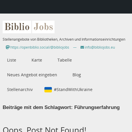
Biblio
Jobs
Stellenangebote von Bibliotheken, Archiven und Informationseinrichtungen
https://openbiblio.social/@bibliojobs
—
info@bibliojobs.eu
Liste
Karte
Tabelle
Neues Angebot eingeben
Blog
Stellenarchiv
#StandWithUkraine
Beiträge mit dem Schlagwort:
Führungserfahrung
Oops, Post Not Found!