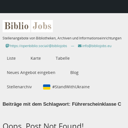
Biblio
Jobs
Stellenangebote von Bibliotheken, Archiven und Informationseinrichtungen
https://openbiblio.social/@bibliojobs
—
info@bibliojobs.eu
Liste
Karte
Tabelle
Neues Angebot eingeben
Blog
Stellenarchiv
#StandWithUkraine
Beiträge mit dem Schlagwort:
Führerscheinklasse C
Oops, Post Not Found!