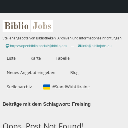
Biblio
Jobs
Stellenangebote von Bibliotheken, Archiven und Informationseinrichtungen
https://openbiblio.social/@bibliojobs
—
info@bibliojobs.eu
Liste
Karte
Tabelle
Neues Angebot eingeben
Blog
Stellenarchiv
#StandWithUkraine
Beiträge mit dem Schlagwort:
Freising
Oops, Post Not Found!