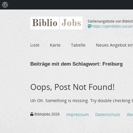
Über
WordPress
Biblio
Jobs
Stellenangebote von Biblio
https://openbiblio.social
Liste
Karte
Tabelle
Neues Angebot ei
Beiträge mit dem Schlagwort:
Freiburg
Oops, Post Not Found!
Uh Oh. Something is missing. Try double checking t
BiblioJobs 2026
Impressum
Datenschutz
Ab