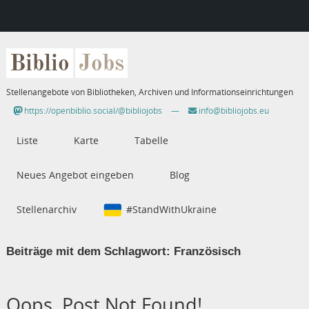
Biblio
Jobs
Stellenangebote von Bibliotheken, Archiven und Informationseinrichtungen
https://openbiblio.social/@bibliojobs
—
info@bibliojobs.eu
Liste
Karte
Tabelle
Neues Angebot eingeben
Blog
Stellenarchiv
#StandWithUkraine
Beiträge mit dem Schlagwort:
Französisch
Oops, Post Not Found!