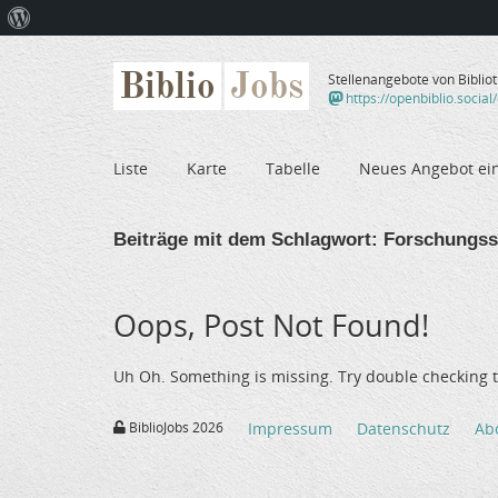
Über
WordPress
Biblio
Jobs
Stellenangebote von Biblio
https://openbiblio.social
Liste
Karte
Tabelle
Neues Angebot ei
Beiträge mit dem Schlagwort:
Forschungss
Oops, Post Not Found!
Uh Oh. Something is missing. Try double checking t
BiblioJobs 2026
Impressum
Datenschutz
Ab