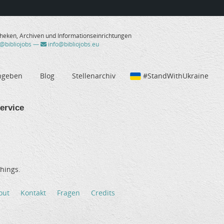
theken, Archiven und Informationseinrichtungen
/@bibliojobs
—
info@bibliojobs.eu
ngeben
Blog
Stellenarchiv
#StandWithUkraine
ervice
hings.
out
Kontakt
Fragen
Credits