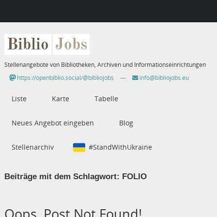
Biblio
Jobs
Stellenangebote von Bibliotheken, Archiven und Informationseinrichtungen
https://openbiblio.social/@bibliojobs
—
info@bibliojobs.eu
Liste
Karte
Tabelle
Neues Angebot eingeben
Blog
Stellenarchiv
#StandWithUkraine
Beiträge mit dem Schlagwort:
FOLIO
Oops, Post Not Found!