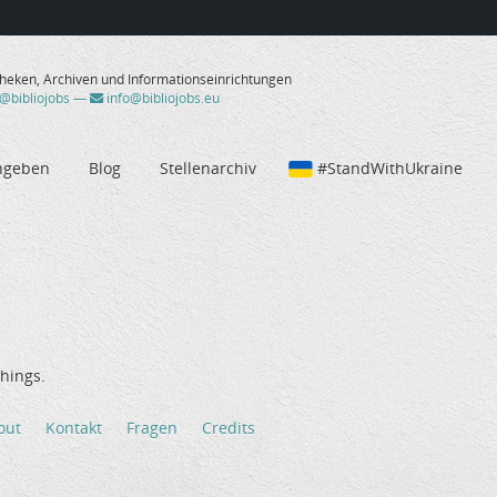
theken, Archiven und Informationseinrichtungen
/@bibliojobs
—
info@bibliojobs.eu
ngeben
Blog
Stellenarchiv
#StandWithUkraine
hings.
out
Kontakt
Fragen
Credits