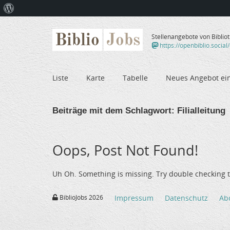
Über
WordPress
Biblio
Jobs
Stellenangebote von Biblio
https://openbiblio.social
Liste
Karte
Tabelle
Neues Angebot ei
Beiträge mit dem Schlagwort:
Filialleitung
Oops, Post Not Found!
Uh Oh. Something is missing. Try double checking t
BiblioJobs 2026
Impressum
Datenschutz
Ab