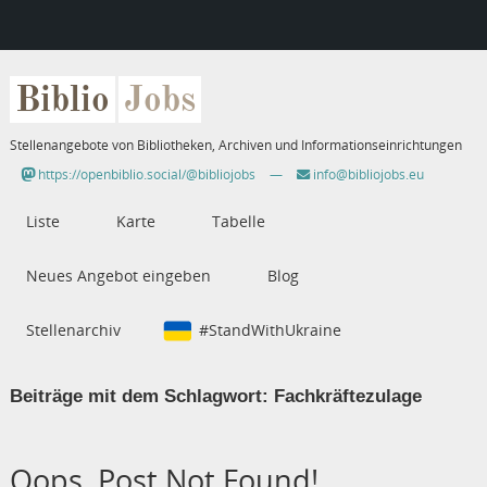
Biblio
Jobs
Stellenangebote von Bibliotheken, Archiven und Informationseinrichtungen
https://openbiblio.social/@bibliojobs
—
info@bibliojobs.eu
Liste
Karte
Tabelle
Neues Angebot eingeben
Blog
Stellenarchiv
#StandWithUkraine
Beiträge mit dem Schlagwort:
Fachkräftezulage
Oops, Post Not Found!