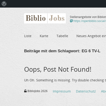
Über
WordPress
Biblio
Jobs
Stellenangebote von Biblio
https://openbiblio.social
Liste
Karte
Tabelle
Neues Angebot ei
Beiträge mit dem Schlagwort:
EG 6 TV-L
Oops, Post Not Found!
Uh Oh. Something is missing. Try double checking t
BiblioJobs 2026
Impressum
Datenschutz
Ab