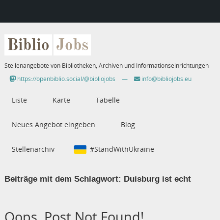
Biblio
Jobs
Stellenangebote von Bibliotheken, Archiven und Informationseinrichtungen
https://openbiblio.social/@bibliojobs
—
info@bibliojobs.eu
Liste
Karte
Tabelle
Neues Angebot eingeben
Blog
Stellenarchiv
#StandWithUkraine
Beiträge mit dem Schlagwort:
Duisburg ist echt
Oops, Post Not Found!