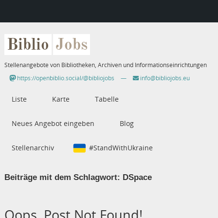
Biblio
Jobs
Stellenangebote von Bibliotheken, Archiven und Informationseinrichtungen
https://openbiblio.social/@bibliojobs
—
info@bibliojobs.eu
Liste
Karte
Tabelle
Neues Angebot eingeben
Blog
Stellenarchiv
#StandWithUkraine
Beiträge mit dem Schlagwort:
DSpace
Oops, Post Not Found!