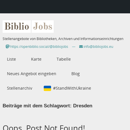
Biblio
Jobs
Stellenangebote von Bibliotheken, Archiven und Informationseinrichtungen
https://openbiblio.social/@bibliojobs
—
info@bibliojobs.eu
Liste
Karte
Tabelle
Neues Angebot eingeben
Blog
Stellenarchiv
#StandWithUkraine
Beiträge mit dem Schlagwort:
Dresden
Oops, Post Not Found!