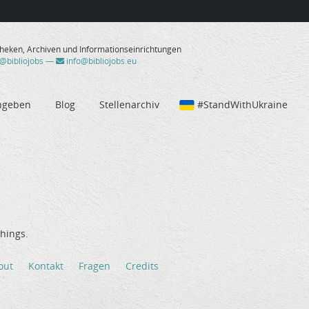
theken, Archiven und Informationseinrichtungen
/@bibliojobs
—
info@bibliojobs.eu
ngeben
Blog
Stellenarchiv
#StandWithUkraine
hings.
out
Kontakt
Fragen
Credits