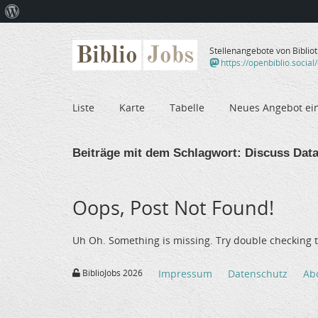
Über
WordPress
Biblio
Jobs
Stellenangebote von Biblio
https://openbiblio.social
Liste
Karte
Tabelle
Neues Angebot ei
Beiträge mit dem Schlagwort:
Discuss Dat
Oops, Post Not Found!
Uh Oh. Something is missing. Try double checking t
BiblioJobs 2026
Impressum
Datenschutz
Ab