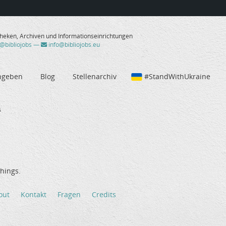
theken, Archiven und Informationseinrichtungen
/@bibliojobs
—
info@bibliojobs.eu
ngeben
Blog
Stellenarchiv
#StandWithUkraine
a
hings.
out
Kontakt
Fragen
Credits