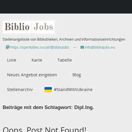
Biblio
Jobs
Stellenangebote von Bibliotheken, Archiven und Informationseinrichtungen
https://openbiblio.social/@bibliojobs
—
info@bibliojobs.eu
Liste
Karte
Tabelle
Neues Angebot eingeben
Blog
Stellenarchiv
#StandWithUkraine
Beiträge mit dem Schlagwort:
Dipl.Ing.
Oops, Post Not Found!