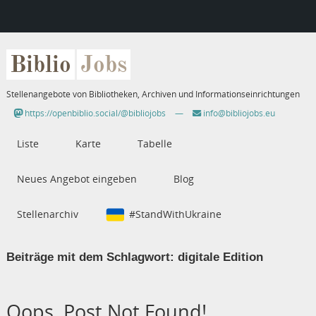
Biblio
Jobs
Stellenangebote von Bibliotheken, Archiven und Informationseinrichtungen
https://openbiblio.social/@bibliojobs
—
info@bibliojobs.eu
Liste
Karte
Tabelle
Neues Angebot eingeben
Blog
Stellenarchiv
#StandWithUkraine
Beiträge mit dem Schlagwort:
digitale Edition
Oops, Post Not Found!