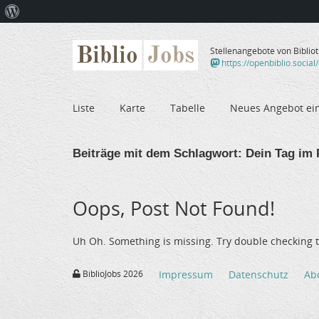
Über
WordPress
Biblio
Jobs
Stellenangebote von Biblio
https://openbiblio.social
Liste
Karte
Tabelle
Neues Angebot ei
Beiträge mit dem Schlagwort:
Dein Tag im 
Oops, Post Not Found!
Uh Oh. Something is missing. Try double checking t
BiblioJobs 2026
Impressum
Datenschutz
Ab