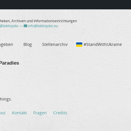
theken, Archiven und Informationseinrichtungen
/@bibliojobs
—
info@bibliojobs.eu
ngeben
Blog
Stellenarchiv
#StandWithUkraine
Paradies
hings.
out
Kontakt
Fragen
Credits