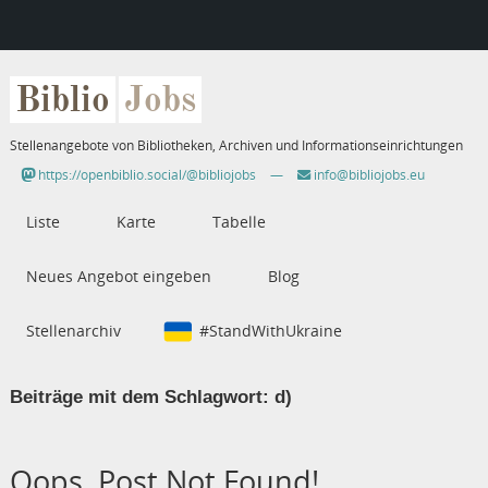
Biblio
Jobs
Stellenangebote von Bibliotheken, Archiven und Informationseinrichtungen
https://openbiblio.social/@bibliojobs
—
info@bibliojobs.eu
Liste
Karte
Tabelle
Neues Angebot eingeben
Blog
Stellenarchiv
#StandWithUkraine
Beiträge mit dem Schlagwort:
d)
Oops, Post Not Found!