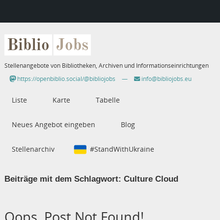
Biblio
Jobs
Stellenangebote von Bibliotheken, Archiven und Informationseinrichtungen
https://openbiblio.social/@bibliojobs
—
info@bibliojobs.eu
Liste
Karte
Tabelle
Neues Angebot eingeben
Blog
Stellenarchiv
#StandWithUkraine
Beiträge mit dem Schlagwort:
Culture Cloud
Oops, Post Not Found!