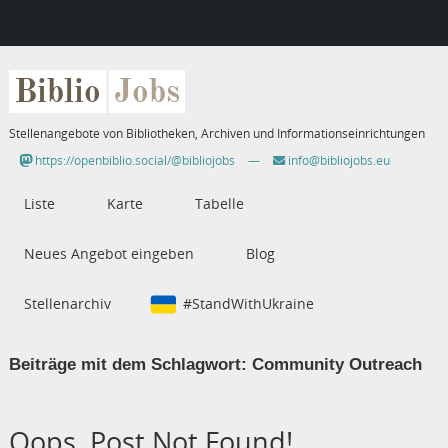
Biblio
Jobs
Stellenangebote von Bibliotheken, Archiven und Informationseinrichtungen
https://openbiblio.social/@bibliojobs
—
info@bibliojobs.eu
Liste
Karte
Tabelle
Neues Angebot eingeben
Blog
Stellenarchiv
#StandWithUkraine
Beiträge mit dem Schlagwort:
Community Outreach
Oops, Post Not Found!