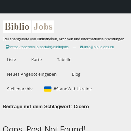
Biblio
Jobs
Stellenangebote von Bibliotheken, Archiven und Informationseinrichtungen
https://openbiblio.social/@bibliojobs
—
info@bibliojobs.eu
Liste
Karte
Tabelle
Neues Angebot eingeben
Blog
Stellenarchiv
#StandWithUkraine
Beiträge mit dem Schlagwort:
Cicero
Oops, Post Not Found!