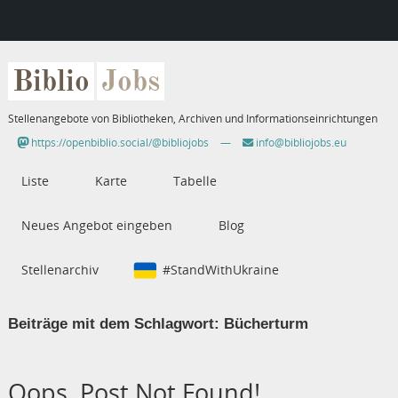
Biblio
Jobs
Stellenangebote von Bibliotheken, Archiven und Informationseinrichtungen
https://openbiblio.social/@bibliojobs
—
info@bibliojobs.eu
Liste
Karte
Tabelle
Neues Angebot eingeben
Blog
Stellenarchiv
#StandWithUkraine
Beiträge mit dem Schlagwort:
Bücherturm
Oops, Post Not Found!