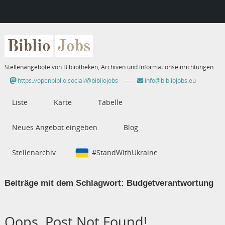
Biblio
Jobs
Stellenangebote von Bibliotheken, Archiven und Informationseinrichtungen
https://openbiblio.social/@bibliojobs
—
info@bibliojobs.eu
Liste
Karte
Tabelle
Neues Angebot eingeben
Blog
Stellenarchiv
#StandWithUkraine
Beiträge mit dem Schlagwort:
Budgetverantwortung
Oops, Post Not Found!