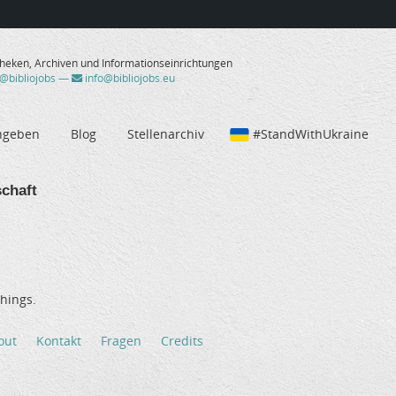
theken, Archiven und Informationseinrichtungen
/@bibliojobs
—
info@bibliojobs.eu
ngeben
Blog
Stellenarchiv
#StandWithUkraine
chaft
hings.
out
Kontakt
Fragen
Credits