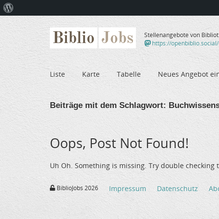
Über
WordPress
Biblio
Jobs
Stellenangebote von Biblio
https://openbiblio.social
Liste
Karte
Tabelle
Neues Angebot ei
Beiträge mit dem Schlagwort:
Buchwissens
Oops, Post Not Found!
Uh Oh. Something is missing. Try double checking t
BiblioJobs 2026
Impressum
Datenschutz
Ab