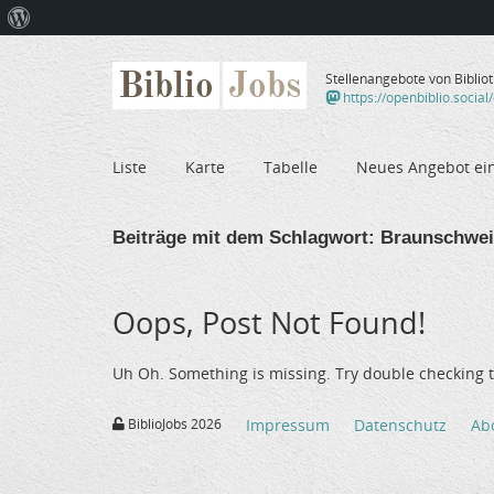
Über
WordPress
Biblio
Jobs
Stellenangebote von Biblio
https://openbiblio.social
Liste
Karte
Tabelle
Neues Angebot ei
Beiträge mit dem Schlagwort:
Braunschwe
Oops, Post Not Found!
Uh Oh. Something is missing. Try double checking t
BiblioJobs 2026
Impressum
Datenschutz
Ab