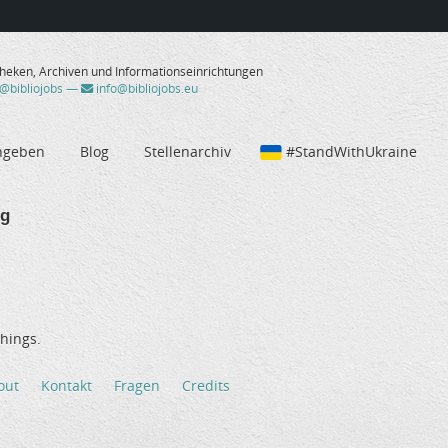
theken, Archiven und Informationseinrichtungen
/@bibliojobs
—
info@bibliojobs.eu
ngeben
Blog
Stellenarchiv
#StandWithUkraine
ig
hings.
out
Kontakt
Fragen
Credits