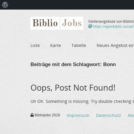
Über
WordPress
Biblio
Jobs
Stellenangebote von Biblio
https://openbiblio.social
Liste
Karte
Tabelle
Neues Angebot ei
Beiträge mit dem Schlagwort:
Bonn
Oops, Post Not Found!
Uh Oh. Something is missing. Try double checking t
BiblioJobs 2026
Impressum
Datenschutz
Ab