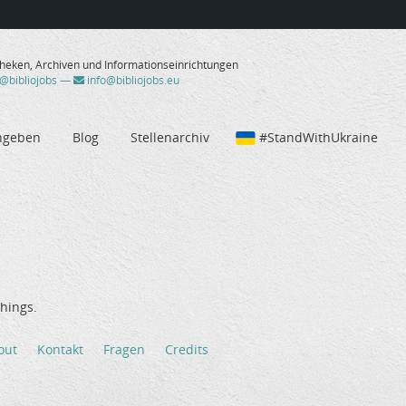
theken, Archiven und Informationseinrichtungen
/@bibliojobs
—
info@bibliojobs.eu
ngeben
Blog
Stellenarchiv
#StandWithUkraine
hings.
out
Kontakt
Fragen
Credits