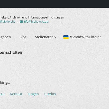
theken, Archiven und Informationseinrichtungen
/@bibliojobs
—
info@bibliojobs.eu
ngeben
Blog
Stellenarchiv
#StandWithUkraine
senschaften
hings.
out
Kontakt
Fragen
Credits