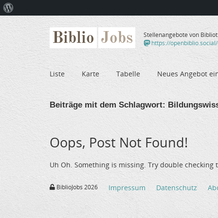
Über
WordPress
Biblio
Jobs
Stellenangebote von Biblio
https://openbiblio.social
Liste
Karte
Tabelle
Neues Angebot ei
Beiträge mit dem Schlagwort:
Bildungswis
Oops, Post Not Found!
Uh Oh. Something is missing. Try double checking t
BiblioJobs 2026
Impressum
Datenschutz
Ab