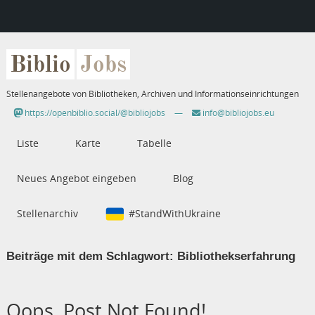
Biblio
Jobs
Stellenangebote von Bibliotheken, Archiven und Informationseinrichtungen
https://openbiblio.social/@bibliojobs
—
info@bibliojobs.eu
Liste
Karte
Tabelle
Neues Angebot eingeben
Blog
Stellenarchiv
#StandWithUkraine
Beiträge mit dem Schlagwort:
Bibliothekserfahrung
Oops, Post Not Found!