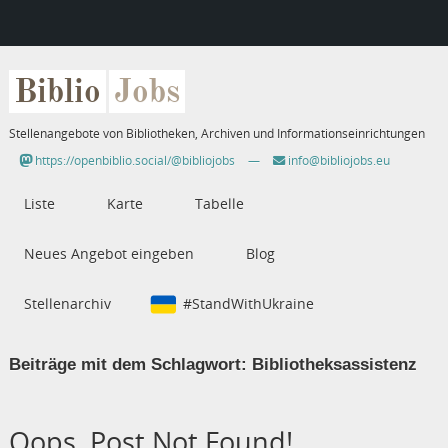
Biblio
Jobs
Stellenangebote von Bibliotheken, Archiven und Informationseinrichtungen
https://openbiblio.social/@bibliojobs
—
info@bibliojobs.eu
Liste
Karte
Tabelle
Neues Angebot eingeben
Blog
Stellenarchiv
#StandWithUkraine
Beiträge mit dem Schlagwort:
Bibliotheksassistenz
Oops, Post Not Found!