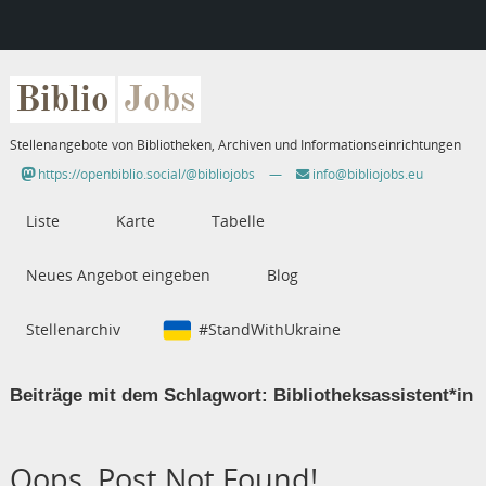
Biblio
Jobs
Stellenangebote von Bibliotheken, Archiven und Informationseinrichtungen
https://openbiblio.social/@bibliojobs
—
info@bibliojobs.eu
Liste
Karte
Tabelle
Neues Angebot eingeben
Blog
Stellenarchiv
#StandWithUkraine
Beiträge mit dem Schlagwort:
Bibliotheksassistent*in
Oops, Post Not Found!