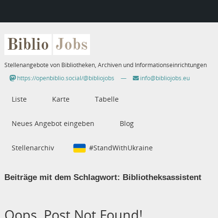
Biblio
Jobs
Stellenangebote von Bibliotheken, Archiven und Informationseinrichtungen
https://openbiblio.social/@bibliojobs
—
info@bibliojobs.eu
Liste
Karte
Tabelle
Neues Angebot eingeben
Blog
Stellenarchiv
#StandWithUkraine
Beiträge mit dem Schlagwort:
Bibliotheksassistent
Oops, Post Not Found!